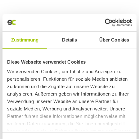
Mobilgeräten, schneller Zugriff auf unseren
Schadenmelder und der Suchfunktion für
passende…
Zustimmung
Details
Über Cookies
Diese Webseite verwendet Cookies
Wir verwenden Cookies, um Inhalte und Anzeigen zu
personalisieren, Funktionen für soziale Medien anbieten
zu können und die Zugriffe auf unsere Website zu
analysieren. Außerdem geben wir Informationen zu Ihrer
Verwendung unserer Website an unsere Partner für
soziale Medien, Werbung und Analysen weiter. Unsere
Partner führen diese Informationen möglicherweise mit
Videofeedback // SRD Smart
weiteren Daten zusammen, die Sie ihnen bereitgestellt
haben oder die sie im Rahmen Ihrer Nutzung der Dienste
Repair Dachau GmbH
gesammelt haben. Sie geben Einwilligung zu unseren