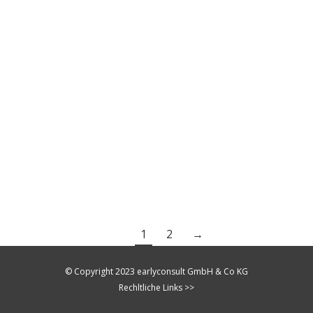
Push Telefonie
Online Marketing
,
Retail Push
Von
Sascha Imhof
Mai 27, 2021
Bitte akzeptieren Sie präferenzen, statistik,
Marketing Cookies, um dieses Video
anzusehen. Weitere Informationen zu unserer
Diensleistung finden Sie auf unserer
Unterseite: „Retail Push Telefonie„!
1
2
→
© Copyright 2023 earlyconsult GmbH & Co KG
Rechltliche Links >>