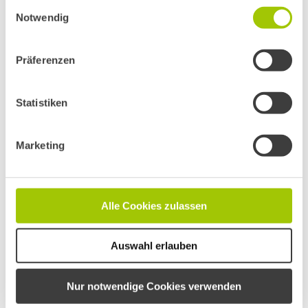
Einwilligungsauswahl
Cookies, wenn Sie unsere Webseite weiterhin nutzen.
Online Marketing
Von
Sascha Imhof
Juli 2, 2021
Notwendig
Präferenzen
Statistiken
Marketing
Alle Cookies zulassen
Videofeedback // Lackdoktor
Auswahl erlauben
Dortmund
Nur notwendige Cookies verwenden
Online Marketing
Von
Sascha Imhof
Juni 18, 2021