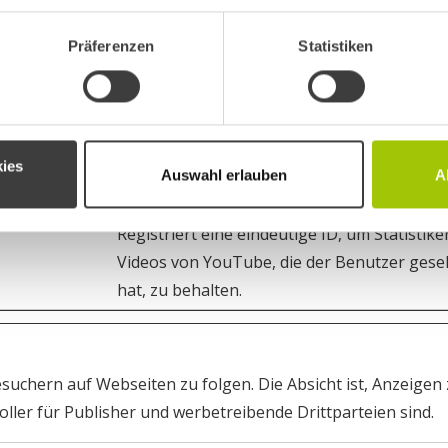
rn zu verstehen, wie Besucher mit Webseiten interagieren,
Präferenzen
Statistiken
Zweck
Versucht, die Benutzerbandbreite auf Seite
ies
Auswahl erlauben
A
integrierten YouTube-Videos zu schätzen.
Registriert eine eindeutige ID, um Statistike
Videos von YouTube, die der Benutzer ges
hat, zu behalten.
chern auf Webseiten zu folgen. Die Absicht ist, Anzeigen z
ller für Publisher und werbetreibende Drittparteien sind.