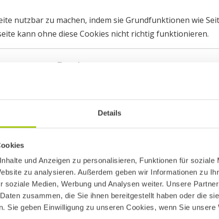
ite nutzbar zu machen, indem sie Grundfunktionen wie Seit
ite kann ohne diese Cookies nicht richtig funktionieren.
Zweck
Dieser Cookie wird verwendet, um zwischen
Menschen und Bots zu unterscheiden.
Details
Speichert den Zustimmungsstatus des Benu
für Cookies auf der aktuellen Domäne.
Cookies
Wird verwendet, um festzustellen, ob der
nhalte und Anzeigen zu personalisieren, Funktionen für soziale
Benutzer in einem YouTube-Konto eingelogg
Website zu analysieren. Außerdem geben wir Informationen zu I
wenn er eingebettete Videos anschaut.
r soziale Medien, Werbung und Analysen weiter. Unsere Partner
 Daten zusammen, die Sie ihnen bereitgestellt haben oder die s
. Sie geben Einwilligung zu unseren Cookies, wenn Sie unsere 