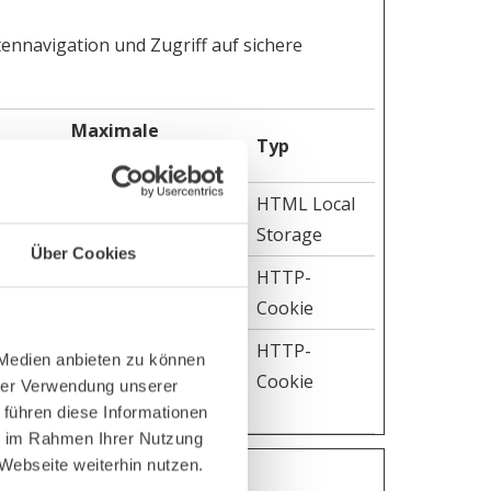
ennavigation und Zugriff auf sichere
Maximale
Typ
Speicherdauer
Beständig
HTML Local
Storage
Über Cookies
tzers
1 Monat
HTTP-
Cookie
1 Tag
HTTP-
 Medien anbieten zu können
t ist,
Cookie
hrer Verwendung unserer
 führen diese Informationen
ie im Rahmen Ihrer Nutzung
Webseite weiterhin nutzen.