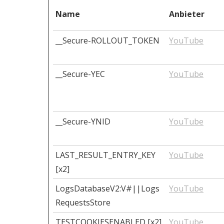
Name
Anbieter
__Secure-ROLLOUT_TOKEN
YouTube
__Secure-YEC
YouTube
__Secure-YNID
YouTube
LAST_RESULT_ENTRY_KEY
YouTube
[x2]
LogsDatabaseV2:V#||Logs
YouTube
RequestsStore
TESTCOOKIESENABLED [x2]
YouTube