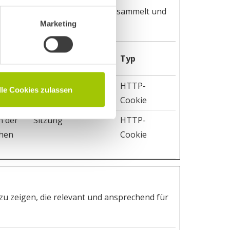
 indem Informationen anonym gesammelt und
Marketing
Maximale
Typ
Speicherdauer
n mit
180 Tage
HTTP-
lle Cookies zulassen
Cookie
n der
Sitzung
HTTP-
ehen
Cookie
u zeigen, die relevant und ansprechend für