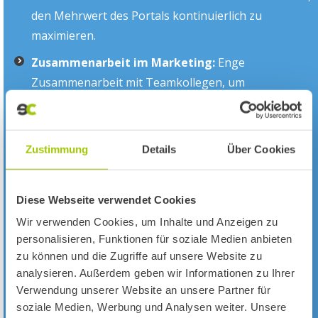
den Mehrwert des Portals kontinuierlich zu
maximieren.
Zusammenarbeit im Marketing:
Enge
Zusammenarbeit mit Teamkollegen, um
Marketingkampagnen und Vertriebsstrategien
aufeinander abzustimmen und die Sichtbarkeit des
Portals zu erhöhen.
Zustimmung
Details
Über Cookies
Erfolgsmonitoring und Reporting:
Du überwachst
den Erfolg Deiner Vertriebsaktivitäten,
Diese Webseite verwendet Cookies
dokumentierst Deine Ergebnisse und berichtest
Wir verwenden Cookies, um Inhalte und Anzeigen zu
regelmäßig an die Geschäftsführung.
personalisieren, Funktionen für soziale Medien anbieten
zu können und die Zugriffe auf unsere Website zu
analysieren. Außerdem geben wir Informationen zu Ihrer
Dein Profil:
Verwendung unserer Website an unsere Partner für
soziale Medien, Werbung und Analysen weiter. Unsere