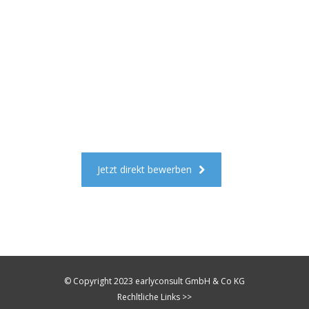
Haben wir Dein
Interesse geweckt?
Jetzt direkt bewerben
© Copyright 2023 earlyconsult GmbH & Co KG
Rechltliche Links >>