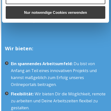
ausgeprägtes Gespür für die Bedürfnisse Deiner
Nur notwendige Cookies verwenden
Kunden und bist stets bestrebt, deren
Anforderungen zu erfüllen.
Wir bieten:
Ein spannendes Arbeitsumfeld:
Du bist von
Anfang an Teil eines innovativen Projekts und
kannst maßgeblich zum Erfolg unseres
Onlineportals beitragen.
Flexibilität:
Wir bieten Dir die Möglichkeit, remote
zu arbeiten und Deine Arbeitszeiten flexibel zu
gestalten.