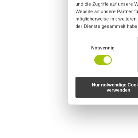
und die Zugriffe auf unsere 
Website an unsere Partner fü
möglicherweise mit weiteren
der Dienste gesammelt haben
Update // BD-SALES Felge
Einwilligungsauswahl
Beulen-Doktoren
Von
Sascha Imhof
Oktober 13, 2021
Notwendig
Exklusiv für unsere Beulen-Doktoren.de Mit
Sommersaison der ein oder andere Kratzer 
„Glanzgedrehten Felgen“ an! Für die Abwick
Nur notwendige Cook
verwenden