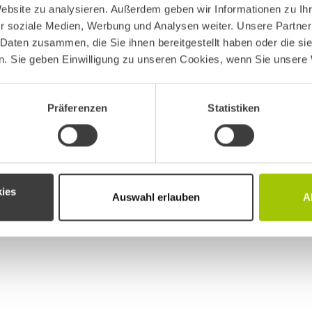
Website zu analysieren. Außerdem geben wir Informationen zu I
r soziale Medien, Werbung und Analysen weiter. Unsere Partner
 Daten zusammen, die Sie ihnen bereitgestellt haben oder die s
. Sie geben Einwilligung zu unseren Cookies, wenn Sie unsere 
Präferenzen
Statistiken
glieder „Die „Reifenwechsel- Saison“ steht wieder kurz bev
in die Felgen gefahren. Sichere Dir das Zusatzgeschäft und
lung nutze unser „BD-SALES Felge“ Modul. Alle Vorteile auf 
ies
Auswahl erlauben
A