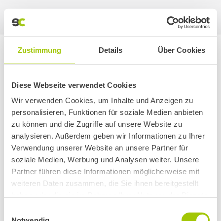
Juni 1, 2021
Start
2021
Juni
01
Sie befinden sich hier:
Zustimmung
Details
Über Cookies
Diese Webseite verwendet Cookies
Wir verwenden Cookies, um Inhalte und Anzeigen zu
personalisieren, Funktionen für soziale Medien anbieten
zu können und die Zugriffe auf unsere Website zu
analysieren. Außerdem geben wir Informationen zu Ihrer
Verwendung unserer Website an unsere Partner für
soziale Medien, Werbung und Analysen weiter. Unsere
Partner führen diese Informationen möglicherweise mit
Videofeedback // Auto-Doc in
weiteren Daten zusammen, die Sie ihnen bereitgestellt
Porta Westfalica
haben oder die sie im Rahmen Ihrer Nutzung der Dienste
gesammelt haben. Sie geben Einwilligung zu unseren
Einwilligungsauswahl
Online Marketing
Von
Sascha Imhof
Juni 1, 2021
Cookies, wenn Sie unsere Webseite weiterhin nutzen.
Notwendig