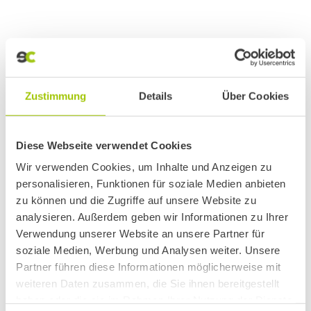
in Deckenpfronn
Online Marketing
Von
Sascha Imhof
Juli 6, 2020
Websiterelaunch für die RW Dellentechnik in
Deckenpfronn. Zusätzlich zum neuen Layout
Zustimmung
Details
Über Cookies
und einer komplett neuen Struktur (Usabilty),
wurde die Website für die lokalen
Diese Webseite verwendet Cookies
Suchergebinsse in Google und Bing optimiert.
Wir wünschen Herrn Willer viel Erfolg und
Wir verwenden Cookies, um Inhalte und Anzeigen zu
personalisieren, Funktionen für soziale Medien anbieten
freuen uns weiterhin die RW Dellentechnik mit
zu können und die Zugriffe auf unsere Website zu
Rat und Tat zu unterstützen. www.rw-
analysieren. Außerdem geben wir Informationen zu Ihrer
dellentechnik.de
Verwendung unserer Website an unsere Partner für
soziale Medien, Werbung und Analysen weiter. Unsere
Partner führen diese Informationen möglicherweise mit
weiteren Daten zusammen, die Sie ihnen bereitgestellt
haben oder die sie im Rahmen Ihrer Nutzung der Dienste