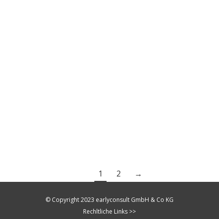
Online Marketing
Von
Sascha Imhof
April 30, 2020
Für unser beulen-doktoren.de Mitglied,
Dellenservice Ratter aus Bietigheim (Baden),
haben wir seine neue Website erstellt und für
die lokale Suche optimiert. Wir wünschen Herrn
Ratter viel Spaß mit seiner Website und
bedanken uns für sein Vertrauen in unser
Team! www.dellenservice-ratter.de
1
2
→
© Copyright 2023 earlyconsult GmbH & Co KG
Rechltliche Links >>