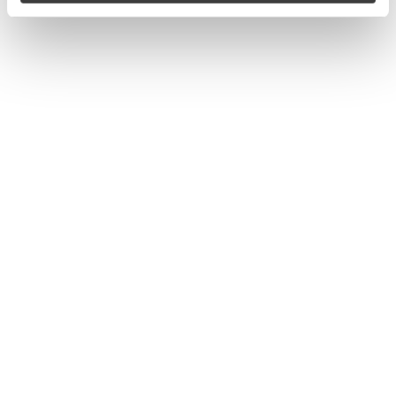
erziehlt Dent Repair Team mit ihrer beulen-
doktoren.de Landingpage. Wir…
Neue Website – FEM
Dellentechnik in Simmern
(Hunsrück)
Online Marketing
Von
Sascha Imhof
Mai 29, 2020