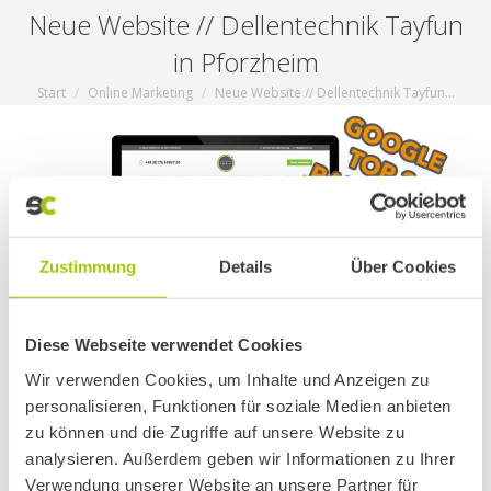
Neue Website // Dellentechnik Tayfun
in Pforzheim
Start
Online Marketing
Neue Website // Dellentechnik Tayfun…
Sie befinden sich hier:
Zustimmung
Details
Über Cookies
Diese Webseite verwendet Cookies
Wir verwenden Cookies, um Inhalte und Anzeigen zu
personalisieren, Funktionen für soziale Medien anbieten
Neue Neue Website für Dellentechnik Tayfun.
zu können und die Zugriffe auf unsere Website zu
Komplett neues Design nach CI Vorgaben wurden
analysieren. Außerdem geben wir Informationen zu Ihrer
umgesetzt. Alle Dienstleistungen (Dellen-Reparatur,
Verwendung unserer Website an unsere Partner für