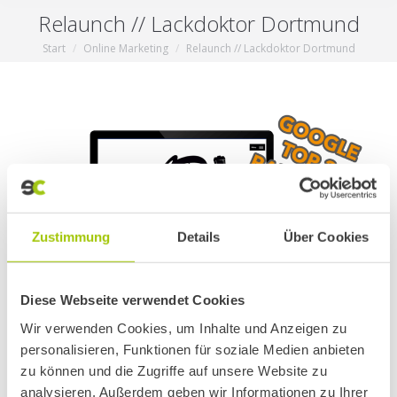
Relaunch // Lackdoktor Dortmund
Start
Online Marketing
Relaunch // Lackdoktor Dortmund
Sie befinden sich hier:
Zustimmung
Details
Über Cookies
Diese Webseite verwendet Cookies
Wir verwenden Cookies, um Inhalte und Anzeigen zu
Die neue Website für
Lackdoktor Dortmund
wurde
personalisieren, Funktionen für soziale Medien anbieten
in Design und Aufbau umfassend überarbeitet. Das
zu können und die Zugriffe auf unsere Website zu
ziel war es , die Dienstleistungen schnell und
analysieren. Außerdem geben wir Informationen zu Ihrer